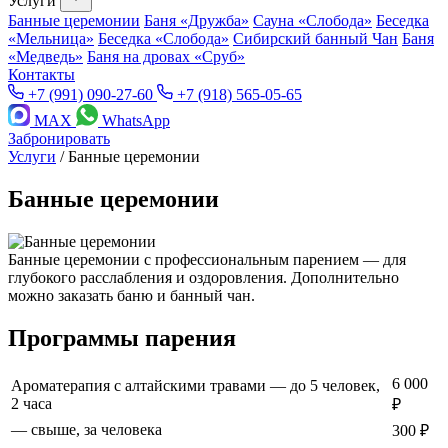
Услуги
Банные церемонии
Баня «Дружба»
Сауна «Слобода»
Беседка
«Мельница»
Беседка «Слобода»
Сибирский банный Чан
Баня
«Медведь»
Баня на дровах «Сруб»
Контакты
+7 (991) 090-27-60
+7 (918) 565-05-65
MAX
WhatsApp
Забронировать
Услуги
/
Банные церемонии
Банные церемонии
Банные церемонии с профессиональным парением — для
глубокого расслабления и оздоровления. Дополнительно
можно заказать баню и банный чан.
Программы парения
6 000
Ароматерапия с алтайскими травами — до 5 человек,
2 часа
₽
— свыше, за человека
300 ₽