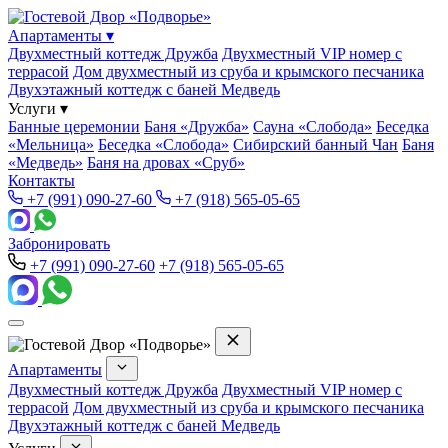
Апартаменты
▾
Двухместный коттедж Дружба
Двухместный VIP номер с
террасой
Дом двухместный из сруба и крымского песчаника
Двухэтажный коттедж с баней Медведь
Услуги
▾
Банные церемонии
Баня «Дружба»
Сауна «Слобода»
Беседка
«Мельница»
Беседка «Слобода»
Сибирский банный Чан
Баня
«Медведь»
Баня на дровах «Сруб»
Контакты
+7 (991) 090-27-60
+7 (918) 565-05-65
Забронировать
+7 (991) 090-27-60
+7 (918) 565-05-65
Апартаменты
Двухместный коттедж Дружба
Двухместный VIP номер с
террасой
Дом двухместный из сруба и крымского песчаника
Двухэтажный коттедж с баней Медведь